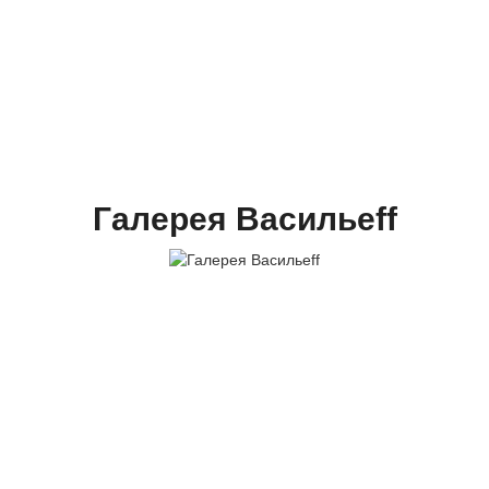
Галерея Васильеff
+7 (8452) 322-993
vitaliyf@mail.ru
Саратов, ул. Яблочкова, дом 19а
МЕНЮ