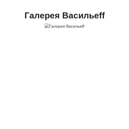
Шкаф купе в пристройке
Галерея Васильеff
Шкаф купе невстроенный в пристройке. Сложность в
установке данного шкафа была связанна с тем, что
внутри шкафа должен разместиться
водонагреватель.
%comments insert(335)%
+7 (8452) 322-993
vitaliyf@mail.ru
Саратов, ул. Яблочкова, дом 19а