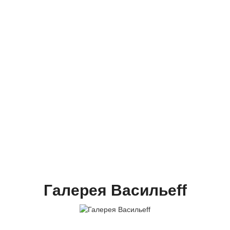
никой
Галерея Васильеff